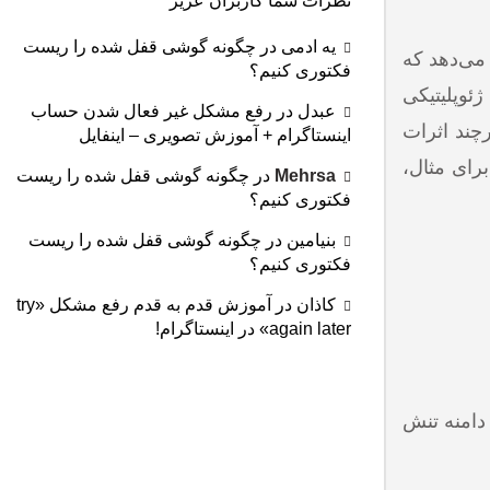
نظرات شما کاربران عزیز
یه ادمی
در
چگونه گوشی قفل شده را ریست
شمالی، عراق در دهه ۹۰ و ونزوئلا) نشان می‌دهد که
فکتوری کنیم؟
ژئوپلیتیکی
عبدل
در
رفع مشکل غیر فعال شدن حساب
چند اثرات
اینستاگرام + آموزش تصویری – اینفایل
رای مثال،
Mehrsa
در
چگونه گوشی قفل شده را ریست
فکتوری کنیم؟
بنیامین
در
چگونه گوشی قفل شده را ریست
فکتوری کنیم؟
کاذان
در
آموزش قدم به قدم رفع مشکل «try
again later» در اینستاگرام!
دامنه تنش