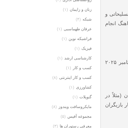
زنان و زایمان
(۱)
 تسلیحاتی و
شبکه
(۴)
هنگ انجام
عرفان طهماسبی
(۱)
فراشبکه نوین
(۱)
فیزیک
(۱)
کارشناسی ارشد
(۱)
بله؛ پس از فعال‌سازی در ۲۸ اوت ۲۰۲۵ و طی فرایند قانونی، نهادهای بین‌المللی و برخی اتحادیه‌ها در اواخر سپتامبر ۲۰۲۵
کسب و کار
(۱)
کسب و کار اینترنتی
(۸)
کشاورزی
(۱)
(مثلاً در
گنوپلات
(۱)
ر بازیگران
مایکروسافت ویندوز
(۸)
مجموعه آفیس
(۵)
معرفی رستوران ها
(۳)