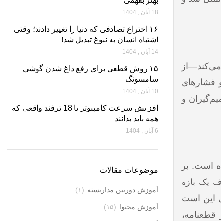
بهتر بفهمی
18 آبان , 1404
۱۶ اختراع تصادفی که دنیا را تغییر دادند؛ وقتی
اشتباه انسان به نبوغ تبدیل شد!
14 آبان , 1404
می‌کند—از
۱۵ روش قطعی برای رفع داغ شدن گوشی
سامسونگ
و فشارهای
10 آبان , 1404
م‌گیران و
افزایش سرعت کامپیوتر با 18 ترفند واقعی که
همه باید بدانند
6 آبان , 1404
 — برجام) پیش‌بینی شده است. بر
موضوعات مقالات
ف یک بازه
آموزش دوربین مداربسته
(۱)
دی این است
آموزش محتوا
(۱۵)
در قطعنامه،