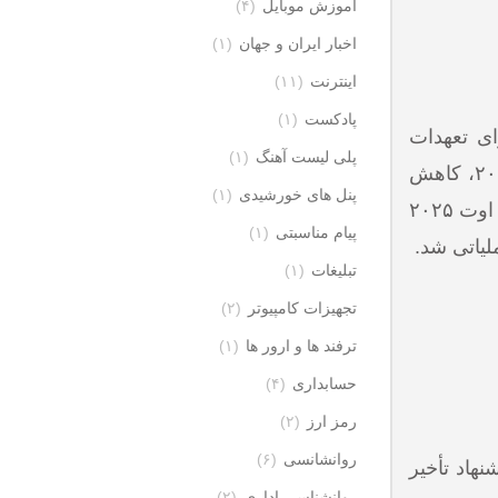
آموزش موبایل
(۴)
اخبار ایران و جهان
(۱)
اینترنت
(۱۱)
پادکست
(۱)
ای تعهدات
پلی لیست آهنگ
(۱)
می‌تواند به‌عنوان فشارِ بازدارنده عمل کند. در طول سال‌های ۲۰۱۸–۲۰۲۵ تنش‌هایی مانند خروج آمریکا از توافق در ۲۰۱۸، کاهش
پنل های خورشیدی
(۱)
پایبندی‌های ایران و حملات منطقه‌ای باعث شد که گزینه snapback بارها در محافل دیپلماتیک مطرح شود. سرانجام در اوت ۲۰۲۵
پیام مناسبتی
(۱)
تبلیغات
(۱)
تجهیزات کامپیوتر
(۲)
ترفند ها و ارور ها
(۱)
حسابداری
(۴)
رمز ارز
(۲)
روانشانسی
(۶)
شنهاد تأخیر
روانشناسی اداری
(۲)