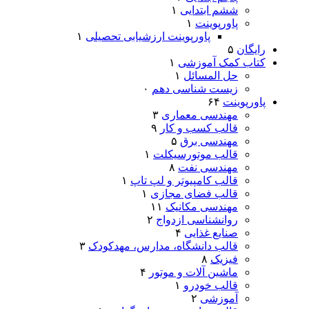
ششم ابتدایی
۱
پاورپوینت
۱
پاورپوینت ارزشیابی تحصیلی
۱
رایگان
۵
کتاب کمک آموزشی
۱
حل المسائل
۱
زیست شناسی دهم
۰
پاورپوینت
۶۴
مهندسی معماری
۳
قالب کسب و کار
۹
مهندسی برق
۵
قالب موتورسیکلت
۱
مهندسی نفت
۸
قالب کامپیوتر و لپ تاپ
۱
قالب فضای مجازی
۱
مهندسی مکانیک
۱۱
روانشناسی ازدواج
۲
صنایع غذایی
۴
قالب دانشگاه، مدارس، مهدکودک
۳
فیزیک
۸
ماشین آلات و موتور
۴
قالب خودرو
۱
آموزشی
۲