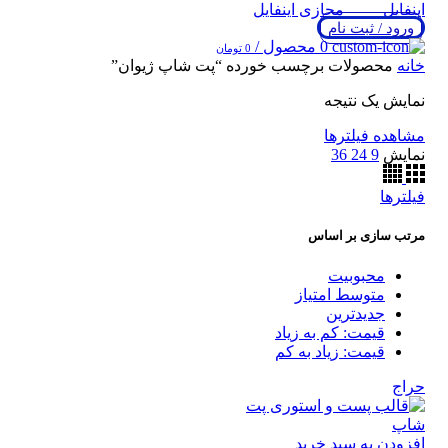
ورود / ثبت نام
0
محصول
/
0
تومان
خانه
محصولات برچسب خورده “پت شاپ ژیوان”
نمایش یک نتیجه
مشاهده فیلترها
نمایش
9
24
36
فیلترها
مرتب سازی بر اساس
محبوبیت
متوسط امتیاز
جدیدترین
قیمت: کم به زیاد
قیمت: زیاد به کم
حراج
افزودن به سبد خرید