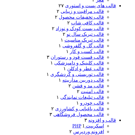
قالب های پست و استوری
۲۷
قالب مراقبت و زیبایی
۲
قالب تخفیفات محصول
۲
قالب کافی شاپ
۲
قالب پست کودک و نوزاد
۲
قالب تبریک سال نو
۲
قالب تبریک مناسبت
۱
قالب گل و گلفروشی
۱
قالب کسب و کار
۱
قالب فست فود و رستوران
۳
قالب کلینیک و دامپزشکی
۱
قالب عطر و ادکلن
۱
قالب توریستی و گردشگری
۱
قالب دوربین مداربیته
۱
قالب مد و فشن
۲
قالب امنیت
۲
قالب تبلیغات نمایندگی
۱
قالب خودرو
۱
قالب باغبانی و کشاورزی
۲
قالب محصول فروشگاهی
۳
قالب و افزونه
۳
اسکریپت PHP
1
افزونه وردپرس
۲