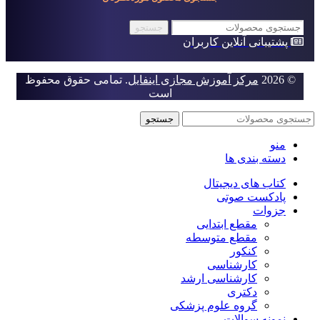
جستجو
پشتیبانی آنلاین کاربران
© 2026
مرکز آموزش مجازی اینفایل
. تمامی حقوق محفوظ
است
جستجو
منو
دسته بندی ها
کتاب های دیجیتال
پادکست صوتی
جزوات
مقطع ابتدایی
مقطع متوسطه
کنکور
کارشناسی
کارشناسی ارشد
دکتری
گروه علوم پزشکی
نمونه سوالات