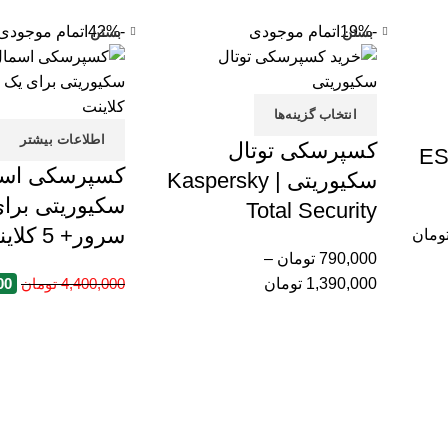
-19%
اتمام موجودی
-42%
اتمام موجودی
بستن
بستن
انتخاب گزینه‌ها
اطلاعات بیشتر
کسپرسکی توتال
ESET
کسپرسکی اسم
سکیوریتی | Kaspersky
سکیوریتی برا
Total Security
سرور+ 5 کلاینت
ومان
790,000
تومان
–
1,390,000
تومان
4,400,000
تومان
00