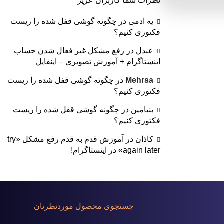
نظرات شما کاربران عزیز
یه ادمی
در
چگونه گوشی قفل شده را ریست
فکتوری کنیم؟
عبدل
در
رفع مشکل غیر فعال شدن حساب
اینستاگرام + آموزش تصویری – اینفایل
Mehrsa
در
چگونه گوشی قفل شده را ریست
فکتوری کنیم؟
بنیامین
در
چگونه گوشی قفل شده را ریست
فکتوری کنیم؟
کاذان
در
آموزش قدم به قدم رفع مشکل «try
again later» در اینستاگرام!
جستجوی محصول موردنظرتان