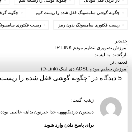
باز کردن قفل موبایل
چگونه گوشی را ریست کنیم
چ
چگونه گوشی سامسونگ قفل شده را ریست کنیم
چگونه گوش
ریست فکتوری سامسونگ بدون رمز
ریست فکتوری سامسونگ 
جدیدتر
آموزش تصویری تنظیم مودم TP-LINK
بازگشت به لیست
قدیمی تر
آموزش تنظیم مودم ADSL دی لینک (D-Link)
5 دیدگاه در “
چگونه گوشی قفل شده را ریست ف
زینب
گفت:
دستتون دردنکنهههه خدا خیرتون بداهه عالییی بوددد
برای پاسخ دادن وارد شوید