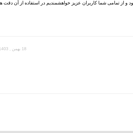
و از تمامی شما کاربران عزیز خواهشمندیم در استفاده از آن دقت ها
18 بهمن , 1403 در 7:55 ب.ظ