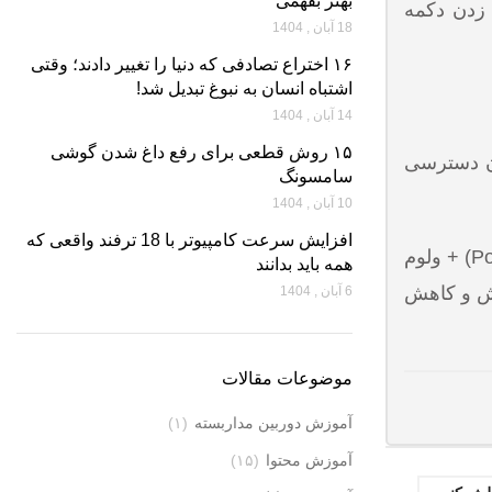
بهتر بفهمی
وم ( Volume Button ) در منو حرکت کنید و Wipe Data/Factory Reset را با زدن دکمه
18 آبان , 1404
۱۶ اختراع تصادفی که دنیا را تغییر دادند؛ وقتی
اشتباه انسان به نبوغ تبدیل شد!
14 آبان , 1404
۱۵ روش قطعی برای رفع داغ شدن گوشی
وشی خودتان دسترسی
سامسونگ
10 آبان , 1404
افزایش سرعت کامپیوتر با 18 ترفند واقعی که
: چنانچه در حین خاموش کردن موبایل با مشکل وارد کردن گذرواژه مواجه شدید با استفاده از دکمه خاموش (Power) + ولوم
همه باید بدانند
دکمه خاموش (Power) + کلیدهای افزایش و کاهش
6 آبان , 1404
موضوعات مقالات
آموزش دوربین مداربسته
(۱)
آموزش محتوا
(۱۵)