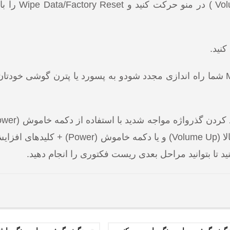
4- اکنون میتوانید با فشردن کلیدهای ول
6- این بار Reboot System Now را انتخاب کنید تا Mobile شما راه اندازی مجدد شودو به پسورد یا پترن گ
پایین (Volume Down) یا دکمه خاموش (Power) + ولوم بالا (Volume Up) و یا 